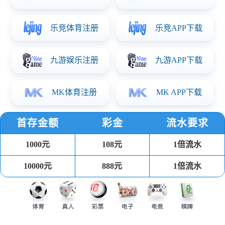
网球明星教练成高危职业，2026赛季已有7
人被解约刷新纪录
2026赛季的网坛竞争尚未进入白热化阶段，场内球员
的对抗之外，场边教练席的风暴却已提前引爆。截至
三月中旬，本赛季已有七位顶级球员与主教练分道扬
镳，解约人数创下历史同期新高。从大满贯冠军到巡
回赛新星，教练团队的不稳定正成为赛季初最刺眼的
暗流，也让“网球明星教练”这一职业悄然戴上高危标
签。