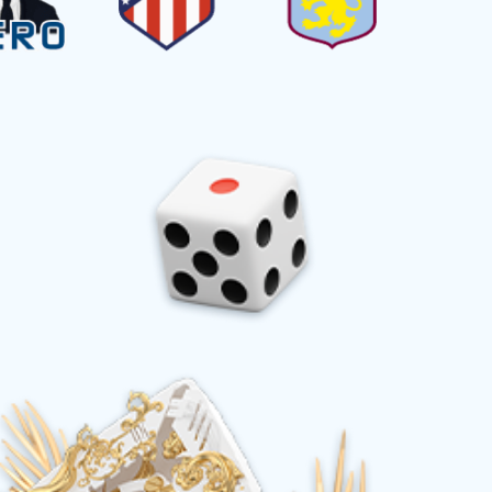
防线，更不断优化每一个安全细节
日志