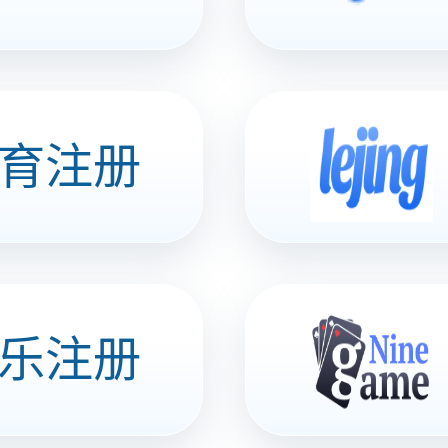
ISO 27001 国际信息安全认证
数据加密安全合规奖
平台系统符合国际加密标准，连续通过多轮安全审
查。