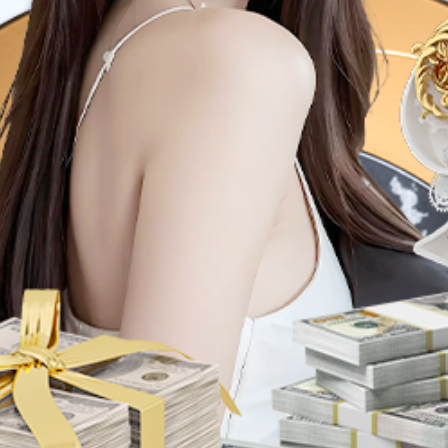
每一次更新，都是为提供更高效、更沉浸式的赛事体验而前行。
的性能压力。
配主流网络环境。
快速回放。
化。
。