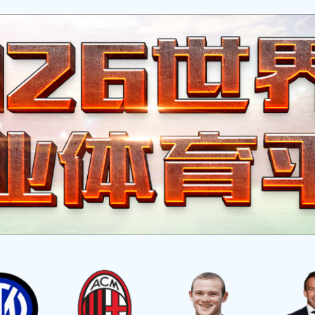
App下载
公司介绍
体育新闻
录 App
体育在线登录用户专属的全场
极速比分