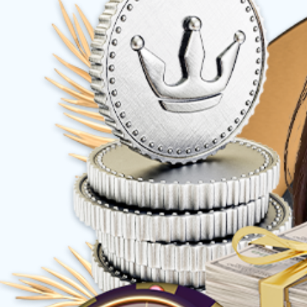
2023年12月20日 · App v5.4.0
世界杯期间数据展示全面提速
升级数据缓存方案，应对多场赛事同时加载时
对球员动态与进球动画进行了流畅度优化，适
新增“精彩回看”模块，重点赛事集锦支持一键
2023年11月2日 · App v5.3.6
电竞赛事专属页上线，强化交互体验
增设“战队动态”区块，涵盖近期赛程与战力变
适配旧机型夜间模式，解决字体样式兼容问题
整体响应速度提升，页面切换更为顺滑。
2023年9月15日 · App v5.3.2