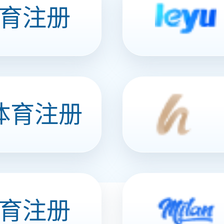
覆盖各大热门体育联赛，
精彩。
互动社区交流
集结全球体育迷，发起
隐私安全保障
采用行业加密标准，全
权威荣誉认证
录 坚持以安全规范为基石，获得多项国际标准认证，保障平台