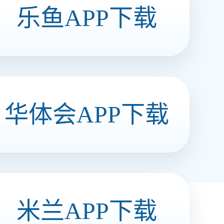
推送精准及时，助您不错过米兰体育在线登录的每一秒
话题、参与讨论，打造属于你的观赛圈。
面保护用户信息与操作过程，构建可信平台环境。
稳定与用户信任。