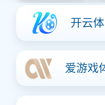
冷启动时间优化，首页加载效率提升约 30%
米兰体
全面升