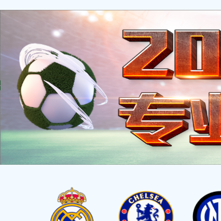
立即下载 米兰体育在线登
集实时比分、深度分析、社群互动于一体，米兰
景赛事体验入口。
App Store 下载
Google Play 获取