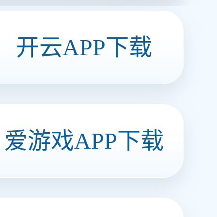
定支持。
点
互动。